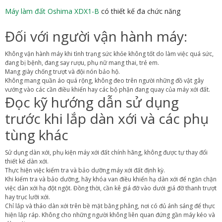
Máy làm đất Oshima XDX1-B
có thiết kế đa chức năng
Đối với người vận hành máy:
Không vận hành máy khi tình trạng sức khỏe không tốt do làm việc quá sức,
đang bị bệnh, đang say rượu, phụ nữ mang thai, trẻ em.
Mang giày chống trượt và đội nón bảo hộ.
Không mang quần áo quá rộng, không đeo trên người những đồ vật gây
vướng vào các cần điều khiển hay các bộ phận đang quay của máy xới đất.
Đọc kỹ hướng dẫn sử dụng
trước khi lắp dàn xới và các phụ
tùng khác
Sử dụng dàn xới, phụ kiện máy xới đất chính hãng, không được tự thay đổi
thiết kế dàn xới.
Thực hiện việc kiểm tra và bảo dưỡng máy xới đất định kỳ.
Khi kiểm tra và bảo dưỡng, hãy khóa van điều khiển hạ dàn xới để ngăn chặn
việc dàn xới hạ đột ngột. Đồng thời, cần kê giá đỡ vào dưới giá đỡ thanh trượt
hay trục lưỡi xới.
Chỉ lắp và tháo dàn xới trên bề mặt bằng phẳng, nơi có đủ ánh sáng để thực
hiện lắp ráp. Không cho những người không liên quan đứng gần máy kéo và