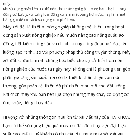
máy.
Khi sử dụng máy liên tục thì nên cho máy nghỉ giải lao để hạn chế bị nóng
động cơ. Lưu ý, với từng loại động cơ làm mát bằng hơi nước hay làm mát
bằng gió để có cách sử dụng cho phù hợp.
Máy xới đất là thiết bị nông nghiệp không thể thiếu trong hoạt
động sản xuất nông nghiệp nếu muốn nâng cao năng suất lao
động, tiết kiệm công sức và chi phí trong công đoạn xới đất, lên
luống, tạo rãnh... so với phương pháp thủ công truyền thống. Máy
xới đất ra đời là minh chứng tiêu biểu cho sự cải tiến hóa nền
nông nghiệp của nước ta ngày nay. Không chỉ là phương tiện góp
phần gia tăng sản xuất mà còn là thiết bị thân thiện với môi
trường, góp phần cải thiện độ phì nhiêu màu mỡ cho đất trồng.
Khi chọn máy xới, bạn nên lựa chọn những máy chạy có động cơ
êm, khỏe, tiếng chạy đều.
Hi vọng với những thông tin hữu ích từ bài viết này của HÀ KHOA,
bạn có thể sử dụng hiệu quả máy xới đất để công việc đạt hiệu
suất cao. Nếu Quý khách có nhu cầu đặt mua máy xới đất vui